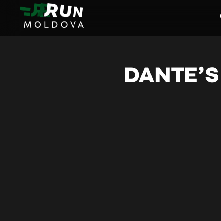
Run Moldova
Alergări Trail în Moldova | Run Moldova
DANTE’S