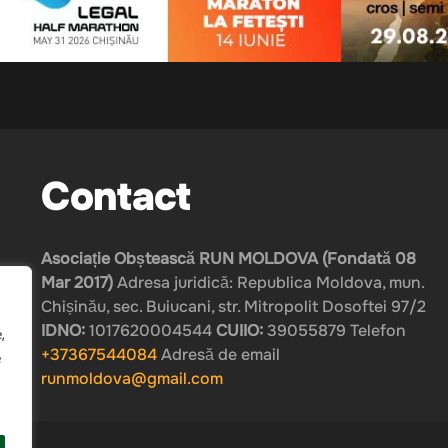
Contact
Asociație Obștească RUN MOLDOVA (Fondată 08
Mar 2017)
Adresa juridică: Republica Moldova, mun.
Chișinău, sec. Buiucani, str. Mitropolit Dosoftei 97/2
IDNO:
1017620004544
CUIIO:
39055879 Telefon
,
+37367544084
Adresă de email
e
runmoldova@gmail.com